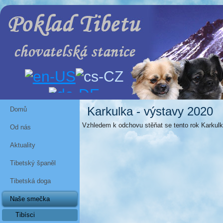
Karkulka - výstavy 2020
Domů
Vzhledem k odchovu stěňat se tento rok Karkul
Od nás
Aktuality
Tibetský španěl
Tibetská doga
Naše smečka
Tibísci