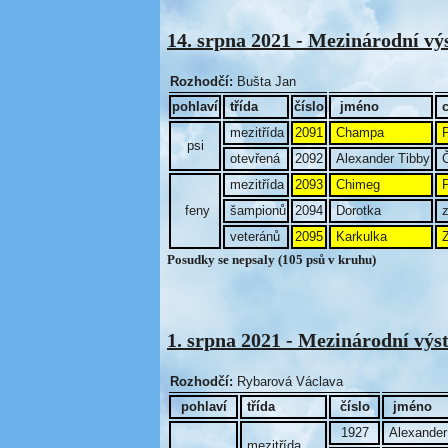
14. srpna 2021 - Mezinárodní 
Rozhodčí:
Bušta Jan
pohlaví
třída
číslo
jméno
mezitřída
2091
Champa
P
psi
otevřená
2092
Alexander Tibby
Č
mezitřída
2093
Chimeg
P
feny
šampionů
2094
Dorotka
z
veteránů
2095
Karkulka
Z
Posudky se nepsaly (105 psů v kruhu)
1. srpna 2021 - Mezinárodní výs
Rozhodčí:
Rybarová Václava
pohlaví
třída
číslo
jméno
1927
Alexander
mezitřída