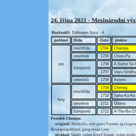
24. října 2021 - Mezinárodní výs
Rozhodčí:
Dollmann Sissi - A
pohlaví
třída
číslo
jméno
mezitřída
1704
Champa
otevřená
1705
Chom-Pa
psi
1706
A Sumo Se-
šampionů
1707
Vayu-Sindhu
veteránů
1708
Asterix
1709
Chimeg
mezitřída
1710
Saha-Ka-Ra
feny
otevřená
1711
Odana
šampionů
1712
A-Tho-Ba C
Posudek Champa:
originál:
Maskulin, sehr gutes Format, sg eingeset
Bewegungsablauf, gang etwas Lose.
překlad:
Samčí, velmi dobrý formát, velmi dobře 