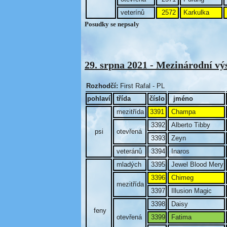
veterínů
2572
Karkulka
Posudky se nepsaly
29. srpna 2021 - Mezinárodní vý
Rozhodčí:
First Rafal - PL
pohlaví
třída
číslo
jméno
mezitřída
3391
Champa
3392
Alberto Tibby
psi
otevřená
3393
Zeyn
veteránů
3394
Inaros
mladých
3395
Jewel Blood Mery
3396
Chimeg
mezitřída
3397
Illusion Magic
3398
Daisy
feny
otevřená
3399
Fatima