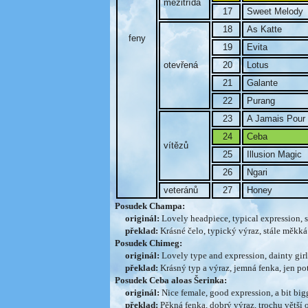
mezitřída
17
Sweet Melody
18
As Katte
feny
19
Evita
otevřená
20
Lotus
21
Galante
22
Purang
23
A Jamais Pour
24
Ceba
vítězů
25
Illusion Magic
26
Ngari
veteránů
27
Honey
Posudek Champa:
originál:
Lovely headpiece, typical expression, s
překlad:
Krásné čelo, typický výraz, stále měkká 
Posudek Chimeg:
originál:
Lovely type and expression, dainty girl, 
překlad:
Krásný typ a výraz, jemná fenka, jen pot
Posudek Ceba aloas Šerinka:
originál:
Nice female, good expression, a bit big
překlad:
Pěkná fenka, dobrý výraz, trochu větší 