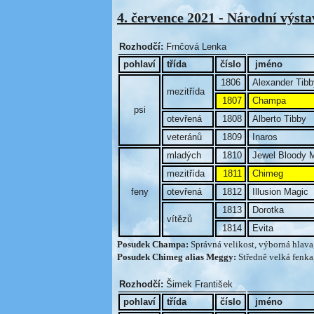
4. července 2021 - Národní výsta
Rozhodčí:
Frnčová Lenka
pohlaví
třída
číslo
jméno
1806
Alexander Tibb
mezitřída
1807
Champa
psi
otevřená
1808
Alberto Tibby
veteránů
1809
Inaros
mladých
1810
Jewel Bloody 
mezitřída
1811
Chimeg
feny
otevřená
1812
Illusion Magic
1813
Dorotka
vítězů
1814
Evita
Posudek Champa:
Správná velikost, výborná hlava
Posudek Chimeg alias Meggy:
Středně velká fenka
Rozhodčí:
Šimek František
pohlaví
třída
číslo
jméno