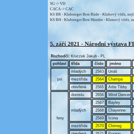
SG -> VD
CACA -> CAC
KS BR - Klubsieger Best Rüde - Klubový vítěz, nejl
KS BH - Klubsieger Best Hündin - Klunový vítěz, ne
5. září 2021 - Národní výstav
Rozhodčí:
Kruczek Jakub - PL
pohlaví
třída
číslo
jméno
mladých
2563
Uriáš
psi
mezitřída
2564
Champa
otevřená
2565
Artie Tibby
dorostu
2656
Wind Dancer
2567
Bayley
mladých
2568
Chayenne
feny
2569
Icona
mezitřída
2570
Chimeg
otevřená
2571
Purang