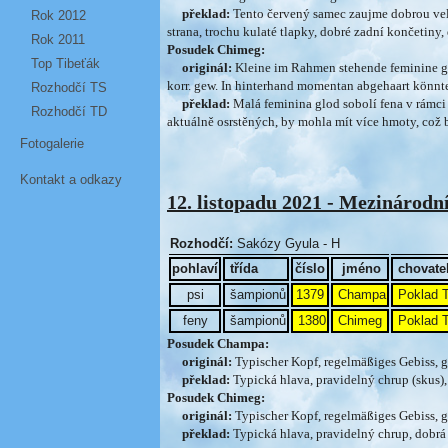
překlad:
Tento červený samec zaujme dobrou veli
Rok 2012
strana, trochu kulaté tlapky, dobré zadní končetiny,
Rok 2011
Posudek Chimeg:
Top Tibeťák
originál:
Kleine im Rahmen stehende feminine glo
korr. gew. In hinterhand momentan abgehaart könnte
Rozhodčí TS
překlad:
Malá feminina glod sobolí fena v rámci k
Rozhodčí TD
aktuálně osrstěných, by mohla mít více hmoty, což b
Fotogalerie
Kontakt a odkazy
12. listopadu 2021 - Mezinárodní
Rozhodčí:
Sakózy Gyula - H
pohlaví
třída
číslo
jméno
chovate
psi
šampionů
1379
Champa
Poklad T
feny
šampionů
1380
Chimeg
Poklad T
Posudek Champa:
originál:
Typischer Kopf, regelmäßiges Gebiss, g
překlad:
Typická hlava, pravidelný chrup (skus)
Posudek Chimeg:
originál:
Typischer Kopf, regelmäßiges Gebiss, g
překlad:
Typická hlava, pravidelný chrup, dobrá 