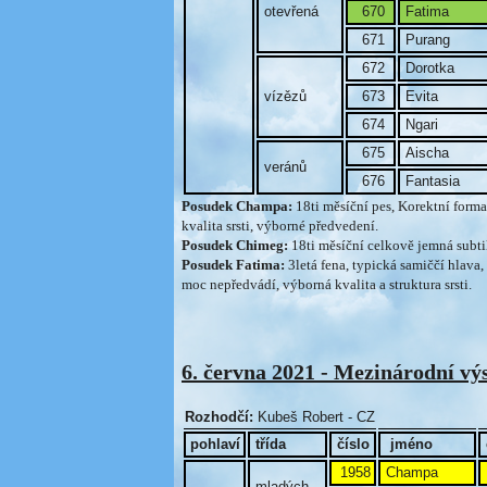
otevřená
670
Fatima
671
Purang
672
Dorotka
vízězů
673
Evita
674
Ngari
675
Aischa
veránů
676
Fantasia
Posudek Champa:
18ti měsíční pes, Korektní forma
kvalita srsti, výborné předvedení.
Posudek Chimeg:
18ti měsíční celkově jemná subtil
Posudek Fatima:
3letá fena, typická samiččí hlava
moc nepředvádí, výborná kvalita a struktura srsti.
6. června 2021 - Mezinárodní vý
Rozhodčí:
Kubeš Robert - CZ
pohlaví
třída
číslo
jméno
1958
Champa
mladých