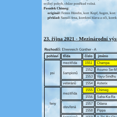
svižný pohyb, chůze poněkud volná.
Posudek Chimeg:
originál:
Femin Hündin, korr. Kopf, Augen, korr. 
překlad:
Samičí fena, korektní hlava a oči, korek
23. října 2021 - Mezinárodní výs
Rozhodčí:
Ehrenreich Günther - A
pohlaví
třída
číslo
jméno
mezitřída
1551
Champa
1552
Asumo Se-M
psi
šampionů
1553
Vayu-Sindhu
veteránů
1554
Asterix
1555
Chimeg
mezitřída
1556
Saha-Ka-Ra
feny
1557
Odana
otevřená
1558
Pippa