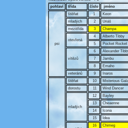
pohlaví
třída
číslo
jméno
štěňat
1
Keon
mladých
2
Uriáš
mezitřída
3
Champa
4
Alberto Tibby
otevřená
psi
5
Pocket Rocket
6
Alexander Tibb
vítězů
7
Jambu
8
Emaho
veteránů
9
Inaros
štěňat
10
Misterious Gal
dorostu
11
Wind Dancer
12
Bayley
13
Cheaenne
mladých
14
Icona
15
Idea
16
Chimeg