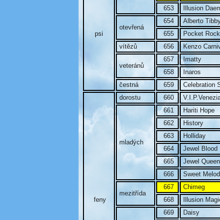
653
Illusion Dae
654
Alberto Tibb
otevřená
psi
655
Pocket Rock
vítězů
656
Kenzo Carni
657
Imatty
veteránů
658
Inaros
čestná
659
Celebration 
dorostu
660
V.I.P.Venezi
661
Hariti Hope
662
History
663
Holliday
mladých
664
Jewel Blood
665
Jewel Queen
666
Sweet Melod
667
Chimeg
mezitřída
feny
668
Illusion Magi
669
Daisy