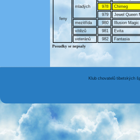
mladých
978
Chimeg
979
Jewel Queen 
feny
mezitřída
980
Illusion Magic
vítězů
981
Evita
veteránů
982
Fantasia
Posudky se nepsaly
Klub chovatelů tibetských š