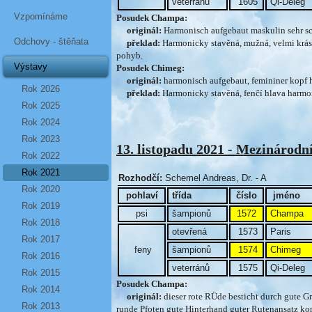
veterránů
1605
Qi-Deleg
Vzpomínáme
Posudek Champa:
originál:
Harmonisch aufgebaut maskulin sehr schö
Odchovy - štěňata
překlad:
Harmonicky stavěná, mužná, velmi krásná
pohyb.
Výstavy
Posudek Chimeg:
originál:
harmonisch aufgebaut, femininer kopf ha
Rok 2026
překlad:
Harmonicky stavěná, fenčí hlava harmon
Rok 2025
Rok 2024
Rok 2023
13. listopadu 2021 - Mezinárodní
Rok 2022
Rok 2021
Rozhodčí:
Schemel Andreas, Dr. - A
Rok 2020
pohlaví
třída
číslo
jméno
Rok 2019
psi
šampionů
1572
Champa
Rok 2018
otevřená
1573
Paris
Rok 2017
feny
šampionů
1574
Chimeg
Rok 2016
veterránů
1575
Qi-Deleg
Rok 2015
Posudek Champa:
Rok 2014
originál:
dieser rote RÜde besticht durch gute 
Rok 2013
runde Pfoten gute Hinterhand guter Rutenansatz korr.