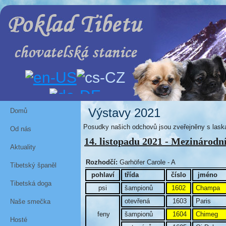
Výstavy 2021
Domů
Posudky našich odchovů jsou zveřejněny s laska
Od nás
14. listopadu 2021 - Mezinárodní
Aktuality
Rozhodčí:
Garhöfer Carole - A
Tibetský španěl
pohlaví
třída
číslo
jméno
Tibetská doga
psi
šampionů
1602
Champa
otevřená
1603
Paris
Naše smečka
feny
šampionů
1604
Chimeg
Hosté