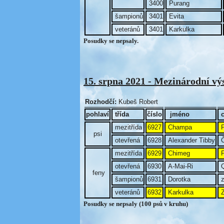
3400
Purang
šampionů
3401
Evita
veteránů
3401
Karkulka
Posudky se nepsaly.
15. srpna 2021 - Mezinárodní 
Rozhodčí:
Kubeš Robert
pohlaví
třída
číslo
jméno
mezitřída
6927
Champa
P
psi
otevřená
6928
Alexander Tibby
Č
mezitřída
6929
Chimeg
P
otevřená
6930
A-Mai-Ri
Q
feny
šampionů
6931
Dorotka
z
veteránů
6932
Karkulka
Z
Posudky se nepsaly (100 psů v kruhu)