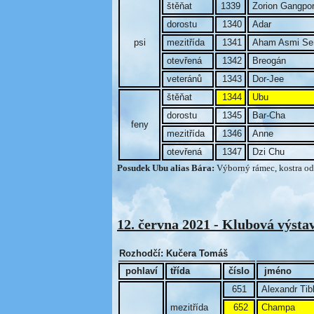
štěňat
1339
Zorion Gangpor
dorostu
1340
Adar
psi
mezitřída
1341
Aham Asmi Se
otevřená
1342
Breogán
veteránů
1343
Dor-Jee
štěňat
1344
Ubu
dorostu
1345
Bar-Cha
feny
mezitřída
1346
Anne
otevřená
1347
Dzi Chu
Posudek Ubu alias Bára:
Výborný rámec, kostra od
12. června 2021 - Klubová výsta
Rozhodčí: Kučera Tomáš
pohlaví
třída
číslo
jméno
651
Alexandr Tib
mezitřída
652
Champa