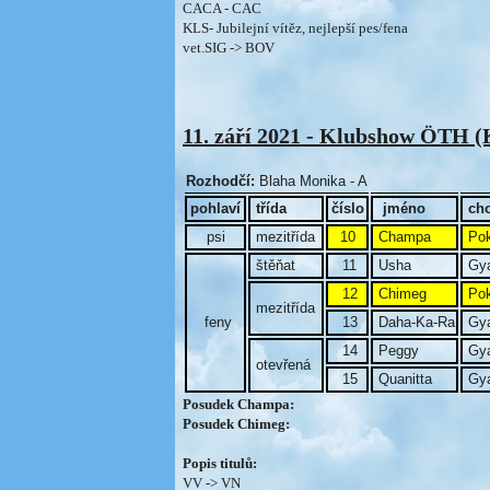
CACA - CAC
KLS- Jubilejní vítěz, nejlepší pes/fena
vet.SIG -> BOV
11. září 2021 - Klubshow ÖTH (K
Rozhodčí:
Blaha Monika - A
pohlaví
třída
číslo
jméno
cho
psi
mezitřída
10
Champa
Pok
štěňat
11
Usha
Gya
12
Chimeg
Pok
mezitřída
feny
13
Daha-Ka-Ra
Gya
14
Peggy
Gya
otevřená
15
Quanitta
Gya
Posudek Champa:
Posudek Chimeg:
Popis titulů:
VV -> VN