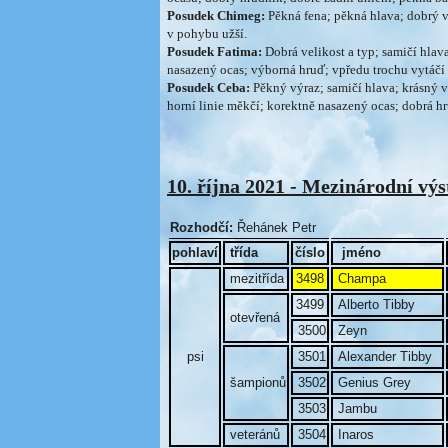
Posudek Chimeg:
Pěkná fena; pěkná hlava; dobrý v
v pohybu užší.
Posudek Fatima:
Dobrá velikost a typ; samičí hla
nasazený ocas; výborná hruď; vpředu trochu vytáčí 
Posudek Ceba:
Pěkný výraz; samičí hlava; krásný 
horní linie měkčí; korektně nasazený ocas; dobrá hr
10. října 2021 - Mezinárodní vý
Rozhodčí:
Řehánek Petr
pohlaví
třída
číslo
jméno
mezitřída
3498
Champa
3499
Alberto Tibby
otevřená
3500
Zeyn
psi
3501
Alexander Tibby
šampionů
3502
Genius Grey
3503
Jambu
veteránů
3504
Inaros