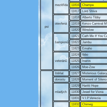
mezitřída
11816
Champa
11817
Lord Shiva
11818
Alberto Tibby
otevřená
11819
Kenzo Carnival M
psi
11820
Winslow
11821
Cath Me If You C
šampionů
11822
Jambu
11823
Emaho
11824
Ibbo
veteránů
11825
Inaros
11826
Moe-Zow
štěňat
11827
Misterious Galax
dorostu
11828
Moment of Silenc
11829
Haritti Hope
mladých
11830
Jewel for Viona
11831
V.I.P.Venezia
11832
Chimeg