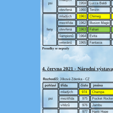
psi
1959
Lucca Baldi
otevřená
1960
Tenzin
mladých
1961
Chimeg
mezitřída
1962
Illusion Magic
feny
otevřená
1963
Fahari
šampionů
1964
Evita
veteránů
1965
Fantasia
Posudky se nepsaly
4. června 2021 - Národní výstav
Rozhodčí:
Jílková Zdenka - CZ
pohlaví
třída
číslo
jméno
mladých
974
Champa
psi
mezitřída
975
Pocket Rocke
vítězů
976
Jambu
977
Hariti Hope