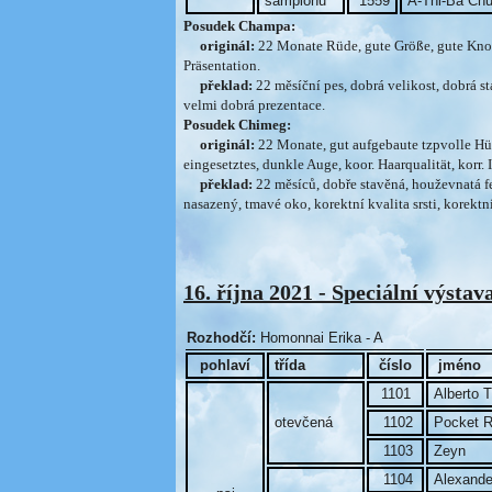
šampionů
1559
A-Thi-Ba Chu
Posudek Champa:
originál:
22 Monate Rüde, gute Größe, gute Knoche
Präsentation.
překlad:
22 měsíční pes, dobrá velikost, dobrá s
velmi dobrá prezentace.
Posudek Chimeg:
originál:
22 Monate, gut aufgebaute tzpvolle Hün
eingesetztes, dunkle Auge, koor. Haarqualität, korr.
překlad:
22 měsíců, dobře stavěná, houževnatá fe
nasazený, tmavé oko, korektní kvalita srsti, korekt
16. října 2021 - Speciální výstav
Rozhodčí:
Homonnai Erika - A
pohlaví
třída
číslo
jméno
1101
Alberto T
otevčená
1102
Pocket R
1103
Zeyn
1104
Alexande