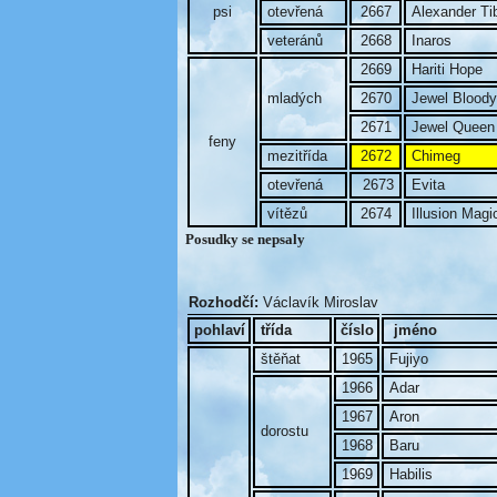
psi
otevřená
2667
Alexander Ti
veteránů
2668
Inaros
2669
Hariti Hope
mladých
2670
Jewel Bloody
2671
Jewel Queen
feny
mezitřída
2672
Chimeg
otevřená
2673
Evita
vítězů
2674
Illusion Magi
Posudky se nepsaly
Rozhodčí:
Václavík Miroslav
pohlaví
třída
číslo
jméno
štěňat
1965
Fujiyo
1966
Adar
1967
Aron
dorostu
1968
Baru
1969
Habilis