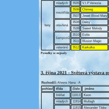
mladých
3505
V.I.P.Venezia
3506
Chimeg
mezitřída
3507
Jewel Blood Mary
3508
Daisy
feny
otevřená
3509
Sweet Melody
3510
Evita
šampionů
3511
Illusion Magic
veteránů
3512
Karkulka
Posudky se nepsaly
3. října 2021 - Světová výstava 
Rozhodčí:
Ahrens Hana - A
pohlaví
třída
číslo
jméno
štěňat
11813
Keon
mladých
11814
Mullagh
11815
Alexander Tibby