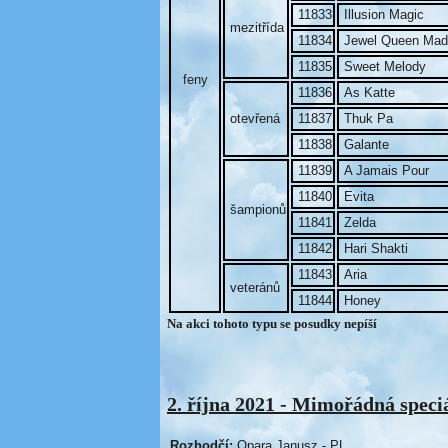
11833
Illusion Magic
mezitřída
11834
Jewel Queen Mad
11835
Sweet Melody
feny
11836
As Katte
otevřená
11837
Thuk Pa
11838
Galante
11839
A Jamais Pour
11840
Evita
šampionů
11841
Zelda
11842
Hari Shakti
11843
Aria
veteránů
11844
Honey
Na akci tohoto typu se posudky nepíší
2. října 2021 - Mimořádná speci
Rozhodčí:
Opara Janusz - PL