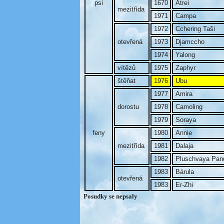
psi
1670
Atrei
mezitřída
1971
Campa
1972
Cchering Taši
otevřená
1973
Djamccho
1974
Yalong
vítězů
1975
Zaphyr
štěňat
1976
Ubu
1977
Amira
dorostu
1978
Camoling
1979
Soraya
feny
1980
Annie
mezitřída
1981
Dalaja
1982
Pluschvaya Pan
1983
Bárula
otevřená
1983
Er-Zhi
Posudky se nepsaly