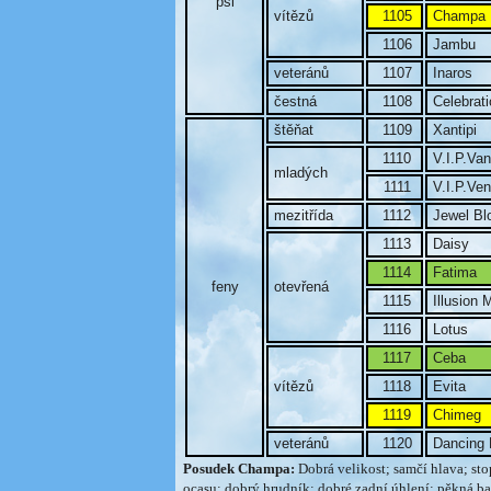
psi
vítězů
1105
Champa
1106
Jambu
veteránů
1107
Inaros
čestná
1108
Celebrati
štěňat
1109
Xantipi
1110
V.I.P.Va
mladých
1111
V.I.P.Ven
mezitřída
1112
Jewel Bl
1113
Daisy
1114
Fatima
feny
otevřená
1115
Illusion 
1116
Lotus
1117
Ceba
vítězů
1118
Evita
1119
Chimeg
veteránů
1120
Dancing 
Posudek Champa:
Dobrá velikost; samčí hlava; sto
ocasu; dobrý hrudník; dobré zadní úhlení; pěkná bar