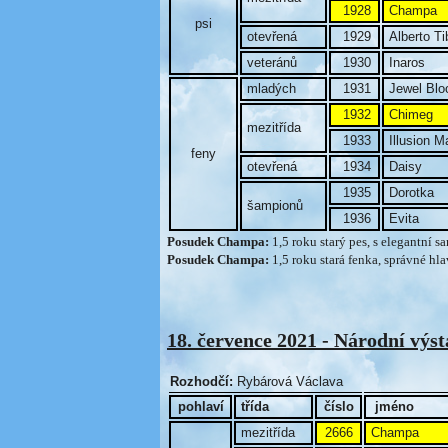
1928
Champa
psi
otevřená
1929
Alberto Ti
veteránů
1930
Inaros
mladých
1931
Jewel Blo
1932
Chimeg
mezitřída
1933
Illusion M
feny
otevřená
1934
Daisy
1935
Dorotka
šampionů
1936
Evita
Posudek Champa:
1,5 roku starý pes, s elegantní 
Posudek Champa:
1,5 roku stará fenka, správné hl
18. července 2021 - Národní výs
Rozhodčí:
Rybárová Václava
pohlaví
třída
číslo
jméno
mezitřída
2666
Champa