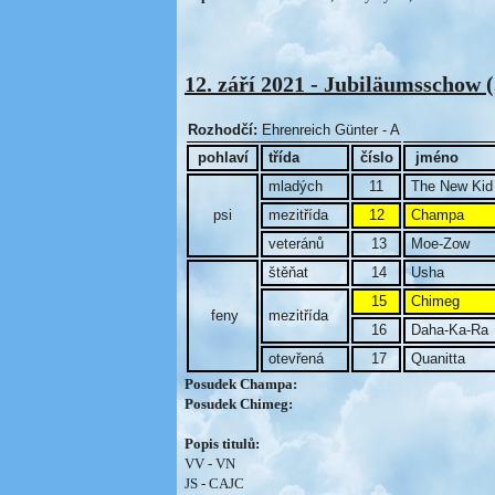
12. září 2021 - Jubiläumsschow (J
Rozhodčí:
Ehrenreich Günter - A
pohlaví
třída
číslo
jméno
mladých
11
The New Kid 
psi
mezitřída
12
Champa
veteránů
13
Moe-Zow
štěňat
14
Usha
15
Chimeg
feny
mezitřída
16
Daha-Ka-Ra
otevřená
17
Quanitta
Posudek Champa:
Posudek Chimeg:
Popis titulů:
VV - VN
JS - CAJC