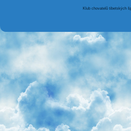
Klub chovatelů tibetských š