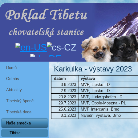
Karkulka - výstavy 2023
Domů
datum
výstava
Od nás
3.9.2023
MVP, Lipsko - D
Aktuality
2.9.2023
MVP, Lipsko - D
20.8.2023
MVP, Ludwigshafen - D
Tibetský španěl
29.7.2023
MVP, Opole-Moszna - PL
25.6.2023
MVP Intercanis, Brno
Tibetská doga
8.1.2023
Národní výstava, Brno
Naše smečka
Tibísci