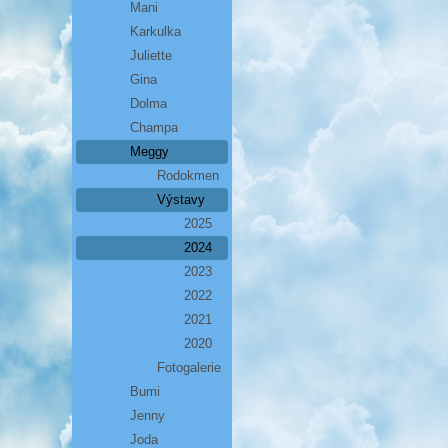
Mani
Karkulka
Juliette
Gina
Dolma
Champa
Meggy
Rodokmen
Výstavy
2025
2024
2023
2022
2021
2020
Fotogalerie
Bumi
Jenny
Joda