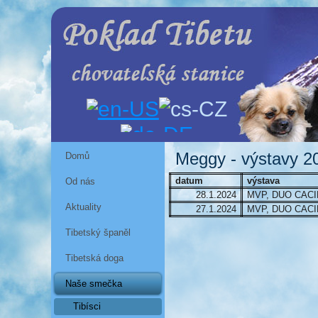
Meggy - výstavy 2
Domů
datum
výstava
Od nás
28.1.2024
MVP, DUO CACIB
Aktuality
27.1.2024
MVP, DUO CACIB
Tibetský španěl
Tibetská doga
Naše smečka
Tibísci