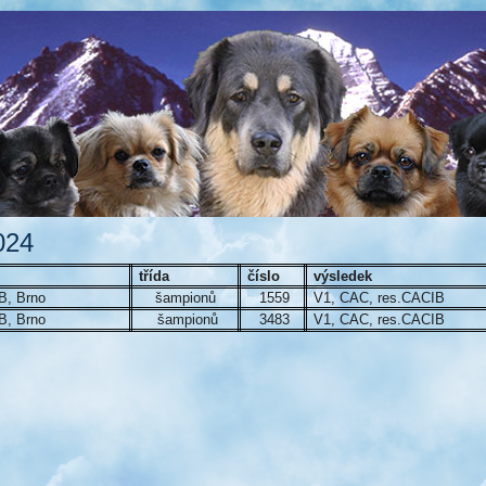
024
třída
číslo
výsledek
, Brno
šampionů
1559
V1, CAC, res.CACIB
, Brno
šampionů
3483
V1, CAC, res.CACIB