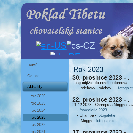
Domů
Rok 2023
Od nás
30. prosince 2023 - .
Lung odjíždí do nového domova
Aktuality
- odchovy - odchov L -
fotogaler
rok 2026
22. prosince 2023 - .
rok 2025
21.12.2023 - Champa a Meggy slav
-
fotogalerie 2023
rok 2024
- Champa -
fotogaletie
rok 2023
- Meggy -
fotogalerie
rok 2022
17. prosince 2023 - .
rok 2021