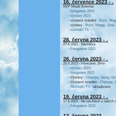
16. července 2023 - .
NVP Mladá Boleslav
-
fotogalerie 2023
-
výstavy 2023
- výstavní ocenění -
Bumi,
Meg
- výstavy -
Bumi,
Meggy
,
Gina
-
rozhodčí TS
28. června 2023 - .
27.6.2023 - Návštěva
-
Fotogalerie 2023
26. června 2023 - .
25.6.2023 - Intercanis, Brno
-
výstavy 2023
-
fotogalerie 2023
- Výstavy -
Champa
,
Jenny
,
Gi
- Výstavní ocenění -
Champa
,
-
Rozhodčí TS
- aktualizace
19. června 2023 - .
17.6.2023 - Na návštěvě u našich
-
Fotogalerie 2023
12. června 2023 - .