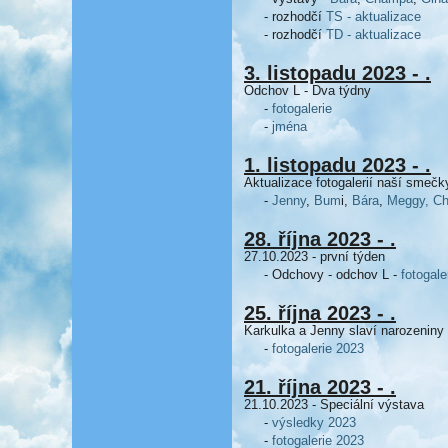
- rozhodčí
TS - aktualizace
- rozhodčí
TD - aktualizace
3. listopadu 2023 - .
Odchov L - Dva týdny
-
fotogalerie
-
jména
1. listopadu 2023 - .
Aktualizace fotogalerií naší smečk
-
Jenny
,
Bum
i,
Bára
,
Meggy,
C
28. října 2023 - .
27.10.2023 - první týden
- Odchovy - odchov L -
fotogale
25. října 2023 - .
Karkulka a Jenny slaví narozeniny
-
fotogalerie 2023
21. října 2023 - .
21.10.2023 - Speciální výstava
-
výsledky 2023
-
fotogalerie 2023