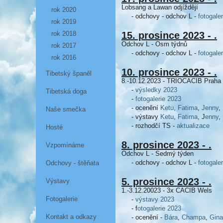
Lobsang a Lawan odjíždějí
rok 2020
- odchovy - odchov L -
fotogaler
rok 2019
rok 2018
15. prosince 2023 - .
Odchov L - Osm týdnů
rok 2017
- odchovy - odchov L -
fotogaler
rok 2016
10. prosince 2023 - .
Tibetský španěl
8.-10.12.2023 - TRIOCACIB Praha
-
výsledky 2023
Tibetská doga
-
fotogalerie 2023
- ocenění
Ketu,
Fatima
,
Jenny
,
Naše smečka
- výstavy
Ketu
,
Fatima
, J
enny
,
- rozhodčí TS -
aktualizace
Hosté
8. prosince 2023 - .
Vzpomínáme
Odchov L - Sedmý týden
- odchovy - odchov L -
fotogaler
Odchovy - štěňata
5. prosince 2023 - .
Výstavy
1.-3.12.20023 - 3x CACIB Wels
Fotogalerie
-
výstavy 2023
- f
otogalerie 2023
Kontakt a odkazy
- ocenění -
Bára
,
Champa
,
Gina