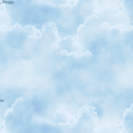
,
Meggy
rie