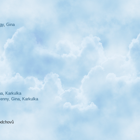
gy
,
Gina
na
,
Karkulka
Jenny,
Gina
,
Karkulka
 odchovů