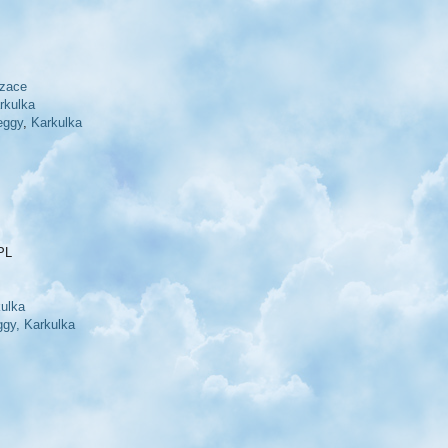
izace
rkulka
eggy
,
Karkulka
PL
ulka
gy,
Karkulka