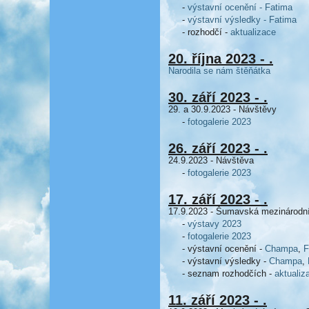
-
výstavní ocenění - Fatima
-
výstavní výsledky - Fatima
- rozhodčí -
aktualizace
20. října 2023 - .
Narodila se nám štěňátka
30. září 2023 - .
29. a 30.9.2023 - Návštěvy
-
fotogalerie 2023
26. září 2023 - .
24.9.2023 - Návštěva
-
fotogalerie 2023
17. září 2023 - .
17.9.2023 - Šumavská mezinárodn
-
výstavy 2023
-
fotogalerie 2023
- výstavní ocenění -
Champa
,
F
- výstavní výsledky -
Champa
,
- seznam rozhodčích -
aktualiz
11. září 2023 - .