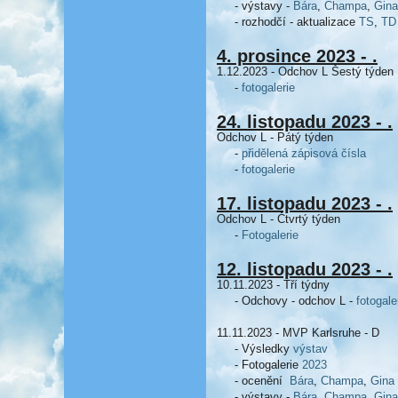
- výstavy -
Bára
,
Champa
,
Gina
- rozhodčí - aktualizace
TS
,
TD
4. prosince 2023 - .
1.12.2023 - Odchov L Šestý týden
-
fotogalerie
24. listopadu 2023 - .
Odchov L - Pátý týden
-
přidělená zápisová čísla
-
fotogalerie
17. listopadu 2023 - .
Odchov L - Čtvrtý týden
-
Fotogalerie
12. listopadu 2023 - .
10.11.2023 - Tří týdny
- Odchovy - odchov L -
fotogale
11.11.2023 - MVP Karlsruhe - D
- Výsledky
výstav
- Fotogalerie
2023
- ocenění
Bára
,
Champa
,
Gina
- výstavy -
Bára
,
Champa
,
Gina