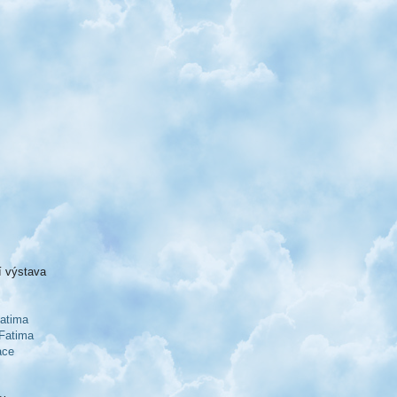
í výstava
atima
Fatima
ace