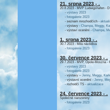
21. srpna 2023 - .
20.8.2023 - MVP Ludwigshafen - D
-
výstavy 2023
-
fotogalerie 2023
- seznam mrozhodčích -
aktual
- výstavy -
Champa
,
Meggy
,
Ka
- výstaví ocenění -
Champa,
M
1. srpna 2023 - .
30.7.2023 - Milá návštěva
-
fotogalerie 2023
30. července 2023 - .
29.7.2023 - MVP, Opole-Moszna - 
-
výstavy 2023
-
fotogalerie 2023
- výstavy --
Jenny
,
Meggy
,
Kark
- výstavní ocenění -
Jenny
,
Meg
- rozhodčí TS -
aktualizace
24. července 2023 - .
Společné narozeniny
-
fotogalerie 2023