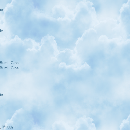
ie
ie
Bumi
,
Gina
Bum
i,
Gina
ie
,
Meggy