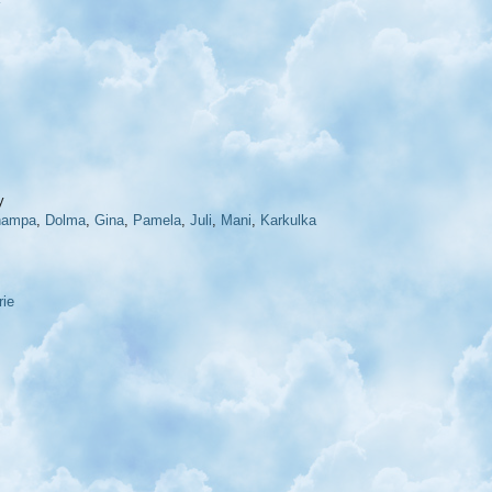
y
hampa
,
Dolma
,
Gina
,
Pamela
,
Juli
,
Mani
,
Karkulka
rie