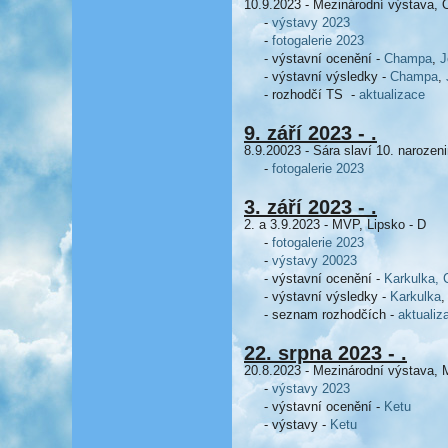
10.9.2023 - Mezinárodní výstava,
-
výstavy 2023
-
fotogalerie 2023
- výstavní ocenění -
Champa
,
J
- výstavní výsledky -
Champa
,
- rozhodčí TS -
aktualizace
9. září 2023 - .
8.9.20023 - Sára slaví 10. narozen
-
fotogalerie 2023
3. září 2023 - .
2. a 3.9.2023 - MVP, Lipsko - D
-
fotogalerie 2023
-
výstavy 20023
- výstavní ocenění -
Karkulka,
- výstavní výsledky -
Karkulka
,
- seznam rozhodčích -
aktualiz
22. srpna 2023 - .
20.8.2023 - Mezinárodní výstava, 
-
výstavy 2023
- výstavní ocenění -
Ketu
- výstavy -
Ketu