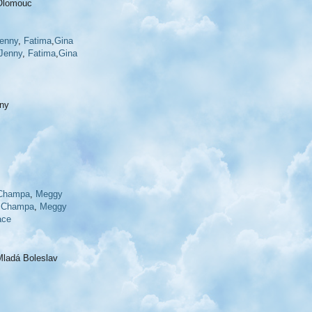
 Olomouc
enny
,
Fatima
,
Gina
Jenny
,
Fatima
,
Gina
iny
Champa
,
Meggy
Champa
,
Meggy
ace
Mladá Boleslav