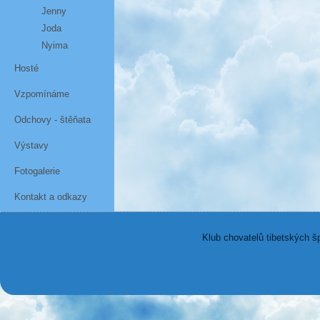
Jenny
Joda
Nyima
Hosté
Vzpomínáme
Odchovy - štěňata
Výstavy
Fotogalerie
Kontakt a odkazy
Klub chovatelů tibetských š