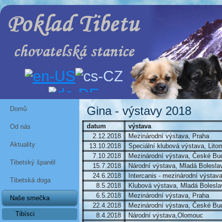
Gina - výstavy 2018
Domů
datum
výstava
Od nás
2.12.2018
Mezinárodní výstava, Praha
Aktuality
13.10.2018
Speciální klubová výstava, Lito
7.10.2018
Mezinárodní výstava, České Bud
Tibetský španěl
15.7.2018
Národní výstava, Mladá Bolesla
24.6.2018
Intercanis - mezinárodní výstava
Tibetská doga
8.5.2018
Klubová výstava, Mladá Bolesla
6.5.2018
Mezinárodní výstava, Praha
Naše smečka
22.4.2018
Mezinárodní výstava, České Bud
Tibísci
8.4.2018
Národní výstava,Olomouc