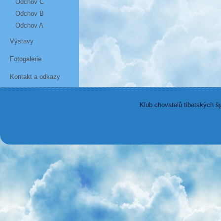
Odchov C
Odchov B
Odchov A
Výstavy
Fotogalerie
Kontakt a odkazy
Klub chovatelů tibetských š