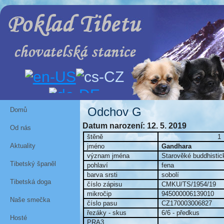
Odchov G
Domů
Datum narození: 12. 5. 2019
Od nás
štěně
1
Aktuality
jméno
Gandhara
význam jména
Starověké buddhistick
Tibetský španěl
pohlaví
fena
barva srsti
sobolí
Tibetská doga
číslo zápisu
CMKU/TS/1954/19
mikročip
945000006139010
Naše smečka
číslo pasu
CZ170003006827
řezáky - skus
6/6 - předkus
Hosté
PRA3