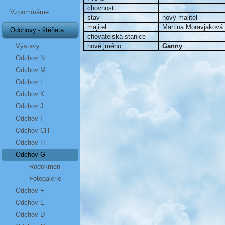
chovnost
Vzpomínáme
stav
nový majitel
majitel
Martina Moravjaková
Odchovy - štěňata
chovatelská stanice
Výstavy
nové jméno
Ganny
Odchov N
Odchov M
Odchov L
Odchov K
Odchov J
Odchov I
Odchov CH
Odchov H
Odchov G
Rodokmen
Fotogalerie
Odchov F
Odchov E
Odchov D