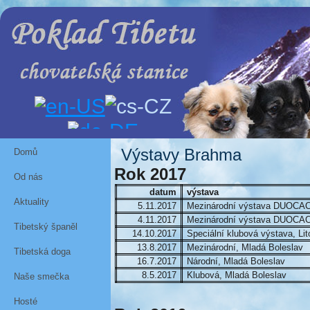
Výstavy Brahma
Domů
Rok 2017
Od nás
datum
výstava
Aktuality
5.11.2017
Mezinárodní výstava DUOCAC
4.11.2017
Mezinárodní výstava DUOCAC
Tibetský španěl
14.10.2017
Speciální klubová výstava, Li
13.8.2017
Mezinárodní, Mladá Boleslav
Tibetská doga
16.7.2017
Národní, Mladá Boleslav
8.5.2017
Klubová, Mladá Boleslav
Naše smečka
Hosté