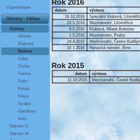
Rok 2016
Vzpomínáme
datum
výstava
16.10.2016
Speciální klubová, Litoměři
Odchovy - štěňata
29.5.2016
Mezinárodní, Litoměřice
Výstavy
8.5.2016
Klubová, Mladá Boleslav
1.5.2016
Mezinárodní, Praha
Akšara
24.4.2016
Mezinárodní, České Budějo
Bagmed
10.1.2016
Hanácká národní, Brno
Brahma
Ceba
Rok 2015
Cimba
Fatima
datum
výstava
11.10.2015
Mezinárodní, České Buděj
Ferin
Fahari
Freya
Gyalpo
Gandhara
Ketu
Odchov N
Odchov M