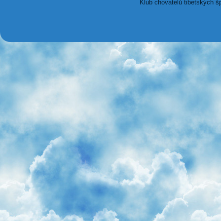
Klub chovatelů tibetských š