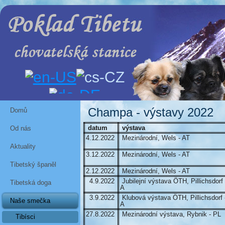
Champa - výstavy 2022
Domů
datum
výstava
Od nás
4.12.2022
Mezinárodní, Wels - AT
Aktuality
3.12.2022
Mezinárodní, Wels - AT
Tibetský španěl
2.12.2022
Mezinárodní, Wels - AT
4.9.2022
Jubilejní výstava ÖTH, Pillichsdorf 
Tibetská doga
A
3.9.2022
Klubová výstava ÖTH, Pillichsdorf 
Naše smečka
A
27.8.2022
Mezinárodní výstava, Rybnik - PL
Tibísci