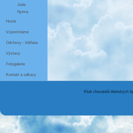
Joda
Nyima
Hosté
Vzpomínáme
Odchovy - štěňata
Výstavy
Fotogalerie
Kontakt a odkazy
Klub chovatelů tibetských š