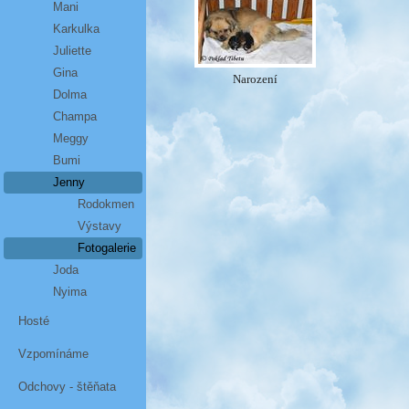
Mani
Karkulka
Juliette
Gina
Narození
Dolma
Champa
Meggy
Bumi
Jenny
Rodokmen
Výstavy
Fotogalerie
Joda
Nyima
Hosté
Vzpomínáme
Odchovy - štěňata