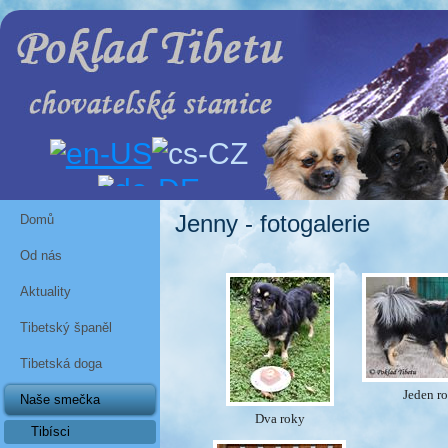
Jenny - fotogalerie
Domů
Od nás
Aktuality
Tibetský španěl
Tibetská doga
Jeden r
Naše smečka
Dva roky
Tibísci