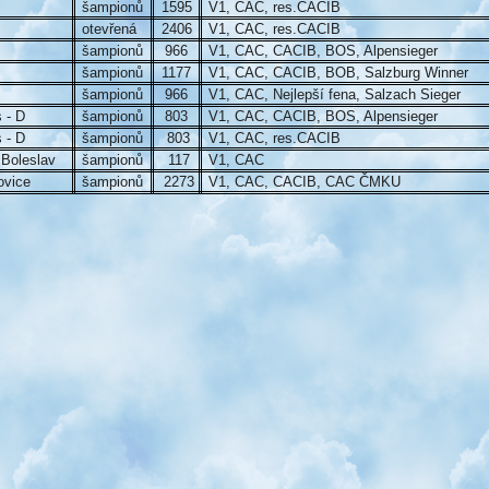
šampionů
1595
V1, CAC, res.CACIB
otevřená
2406
V1, CAC, res.CACIB
šampionů
966
V1, CAC, CACIB, BOS, Alpensieger
šampionů
1177
V1, CAC, CACIB, BOB, Salzburg Winner
šampionů
966
V1, CAC, Nejlepší fena, Salzach Sieger
 - D
šampionů
803
V1, CAC, CACIB, BOS, Alpensieger
 - D
šampionů
803
V1, CAC, res.CACIB
Boleslav
šampionů
117
V1, CAC
ovice
šampionů
2273
V1, CAC, CACIB, CAC ČMKU