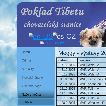
Meggy - výstavy 2
Domů
datum
výstava
Od nás
7.12.2025
MVP, Wels - A
Aktuality
6.12.2025
MVP, Wels - A
5.12.2025
MVP, Wels - A
Tibetský španěl
30.11.2025
MVP, Karlsruhe - D
29.11.2025
MVP, Karlsruhe - D
Tibetská doga
12.10.2025
MVP, Tulln - A
11.10.2025
MVP, Tulln - A
Naše smečka
10.10.2025
MVP, Tulln - A
Tibísci
28.9.2025
MVP, Wroclaw - PL