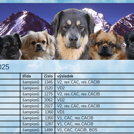
025
třída
číslo
výsledek
šampionů
1345
V2, res.CAC, res.CACIB
šampionů
1520
VD2
šampionů
1275
V2, res.CAC, res.CACIB
šampionů
2062
VD2
šampionů
2027
V2, res.CAC, res.CACIB
šampionů
1360
VD1
šampionů
1350
V1, CAC, res.CACIB
šampionů
1287
V1, CAC, res.CACIB
šampionů
1499
V1, CAC, CACIB, BOS