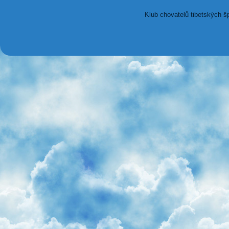
Klub chovatelů tibetských š