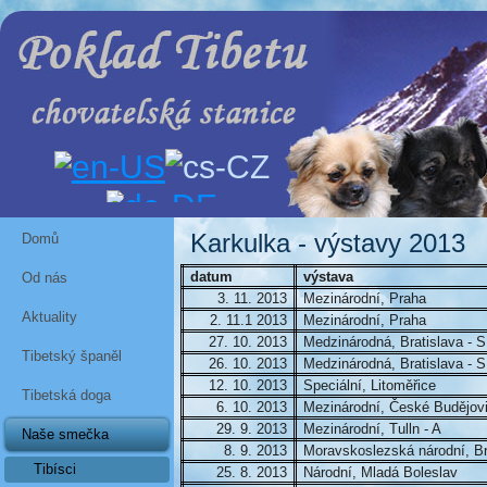
Karkulka - výstavy 2013
Domů
datum
výstava
Od nás
3. 11. 2013
Mezinárodní, Praha
Aktuality
2. 11.1 2013
Mezinárodní, Praha
27. 10. 2013
Medzinárodná, Bratislava - 
Tibetský španěl
26. 10. 2013
Medzinárodná, Bratislava - 
12. 10. 2013
Speciální, Litoměřice
Tibetská doga
6. 10. 2013
Mezinárodní, České Budějov
29. 9. 2013
Mezinárodní, Tulln - A
Naše smečka
8. 9. 2013
Moravskoslezská národní, B
Tibísci
25. 8. 2013
Národní, Mladá Boleslav