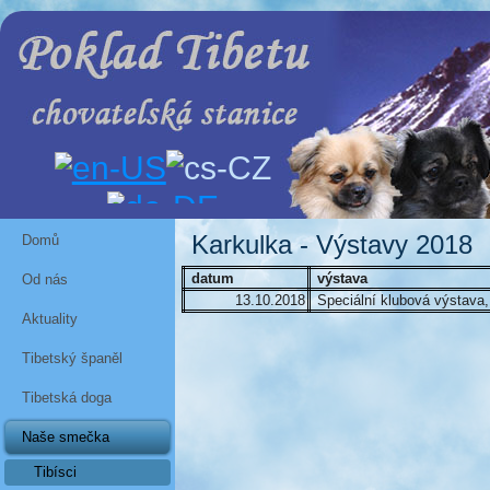
Karkulka - Výstavy 2018
Domů
datum
výstava
Od nás
13.10.2018
Speciální klubová výstava,
Aktuality
Tibetský španěl
Tibetská doga
Naše smečka
Tibísci