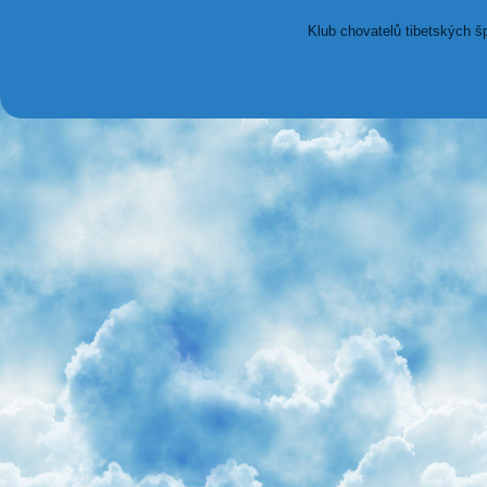
Klub chovatelů tibetských š