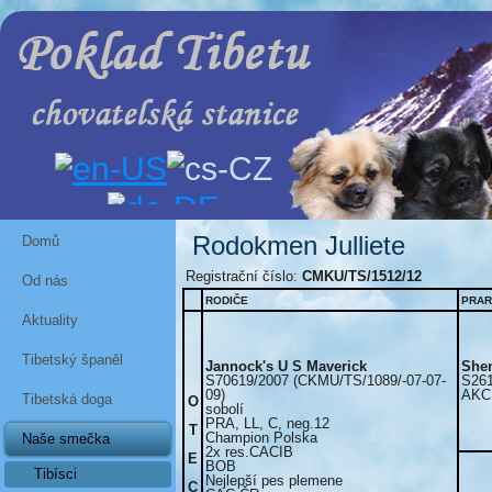
Rodokmen Julliete
Domů
Registrační číslo:
CMKU/TS/1512/12
Od nás
RODIČE
PRAR
Aktuality
Tibetský španěl
Jannock's U S Maverick
Shen
S70619/2007 (CKMU/TS/1089/-07-07-
S261
09)
AKC
Tibetská doga
O
sobolí
PRA, LL, C, neg.12
T
Champion Polska
Naše smečka
2x res.CACIB
E
BOB
Tibísci
Nejlepší pes plemene
C