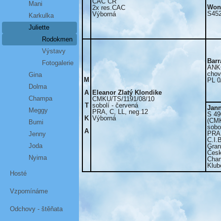
CAC ČR
Mani
Won
2x res.CAC
S452
Výborná
Karkulka
Juliette
Rodokmen
Výstavy
Barr
Fotogalerie
ANK
chov
Gina
M
PL 0
Dolma
A
Eleanor Zlatý Klondike
Champa
CMKU/TS/1191/08/10
T
sobolí - červená
Jann
Meggy
PRA, C, LL, neg.12
S 49
K
Výborná
(CMK
Bumi
sobo
A
PRA,
Jenny
C.I.
Joda
Gran
Česk
Nyima
Cham
Klub
Hosté
Vzpomínáme
Odchovy - štěňata