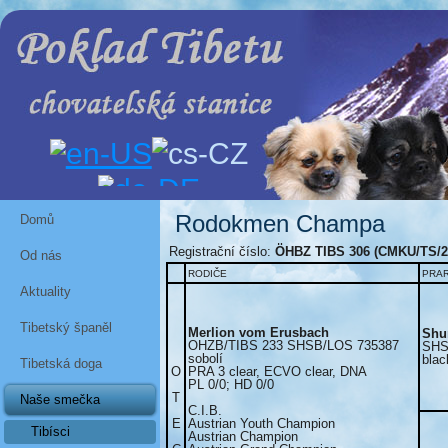
Rodokmen Champa
Domů
Registrační číslo:
ÖHBZ TIBS 306 (CMKU/TS/2
Od nás
RODIČE
PRA
Aktuality
Tibetský španěl
Merlion vom Erusbach
Shu
OHZB/TIBS 233 SHSB/LOS 735387
SHS
sobolí
blac
Tibetská doga
O
PRA 3 clear, ECVO clear, DNA
PL 0/0; HD 0/0
T
Naše smečka
C.I.B.
E
Austrian Youth Champion
Tibísci
Austrian Champion