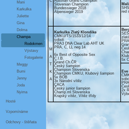
C
Austrian Grand Champion
Mani
Mal
Slovenian Champion
SHS
Bundessieger 2018
Karkulka
red 
Alpensieger 2019
Juliette
Gina
Ber
Dolma
Karkulka Zlatý Klondike
SE5
CMKU/TS/1533/12/14
Champa
zlat
sobolí
PRA,
PRA3 DNA Clear Lab AHT UK
Rodokmen
Gra
PRA, C, LL neg.14
Čes
M
Výstavy
Cha
6x Best of Opposite Sex
Klu
A
Fotogalerie
C.I.B.
5x 
Grand Ch.ČR
T
Meggy
Český šampion
Champion Slovenska
Bumi
Eve 
K
Champion CMKU, Klubový šampion
CMK
5x BOB
Jenny
sobo
A
3x Národní vítěz
PRA,
CACA
Joda
Čes
Český junior šampion
2x 
Nyima
Champ.ml.Slovenska
Výb
Krajský vítěz, Vítěz třídy
Hosté
Vzpomínáme
Odchovy - štěňata