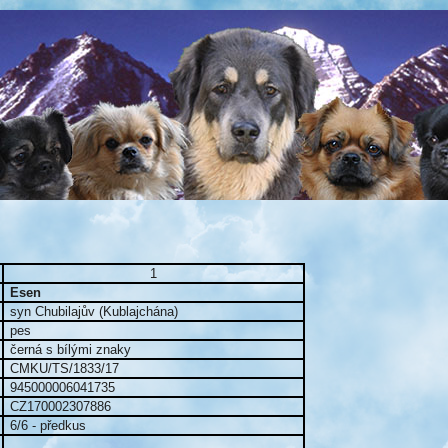
1
Esen
syn Chubilajův (Kublajchána)
pes
černá s bílými znaky
CMKU/TS/1833/17
945000006041735
CZ170002307886
6/6 - předkus