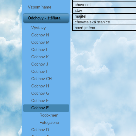
chovnost
Vzpomínáme
stav
majitel
Odchovy - štěňata
chovatelská stanice
Výstavy
nové jméno
Odchov N
Odchov M
Odchov L
Odchov K
Odchov J
Odchov I
Odchov CH
Odchov H
Odchov G
Odchov F
Odchov E
Rodokmen
Fotogalerie
Odchov D