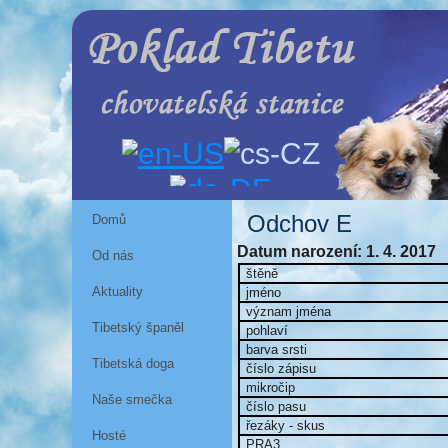
Odchov E
Domů
Datum narození: 1. 4. 2017
Od nás
štěně
Aktuality
jméno
význam jména
Tibetský španěl
pohlaví
barva srsti
Tibetská doga
číslo zápisu
mikročip
Naše smečka
číslo pasu
řezáky - skus
Hosté
PRA3