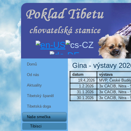
Gina - výstavy 202
Domů
datum
výstava
Od nás
19,4,2026
MVP, České Buděj
Aktuality
1.2.2026
3x CACIB, Nitra -
31.1.2026
3x CACIB, Nitra -
Tibetský španěl
30.1.2026
3x CACIB, Nitra -
Tibetská doga
Naše smečka
Tibísci