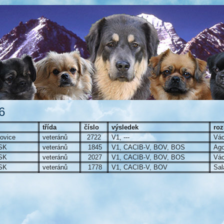
6
třída
číslo
výsledek
roz
ovice
veteránů
2722
V1, ---
Vác
 SK
veteránů
1845
V1, CACIB-V, BOV, BOS
Ago
 SK
veteránů
2027
V1, CACIB-V, BOV, BOS
Vác
 SK
veteránů
1778
V1, CACIB-V, BOV
Sal