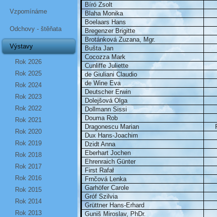
Bíró Zsolt
Vzpomínáme
Blaha Monika
Boelaars Hans
Odchovy - štěňata
Bregenzer Brigitte
Brotánková Zuzana, Mgr.
Výstavy
Bušta Jan
Cocozza Mark
Rok 2026
Cunliffe Juliette
Rok 2025
de Giuliani Claudio
de Wine Eva
Rok 2024
Deutscher Erwin
Rok 2023
Dolejšová Olga
Rok 2022
Dollmann Sissi
Douma Rob
Rok 2021
Dragonescu Marian
Rok 2020
Dux Hans-Joachim
Rok 2019
Dzidt Anna
Eberhart Jochen
Rok 2018
Ehrenraich Günter
Rok 2017
First Rafał
Rok 2016
Frnčová Lenka
Garhöfer Carole
Rok 2015
Gróf Szilvia
Rok 2014
Grüttner Hans-Erhard
Rok 2013
Guniš Miroslav, PhDr.