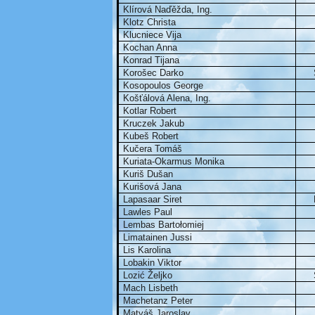
Klírová Naďěžda, Ing.
Klotz Christa
Klucniece Vija
Kochan Anna
Konrad Tijana
Korošec Darko
Kosopoulos George
Košťálová Alena, Ing.
Kotlar Robert
Kruczek Jakub
Kubeš Robert
Kučera Tomáš
Kuriata-Okarmus Monika
Kuriš Dušan
Kurišová Jana
Lapasaar Siret
Lawles Paul
Lembas Bartołomiej
Limatainen Jussi
Lis Karolina
Lobakin Viktor
Lozić Željko
Mach Lisbeth
Machetanz Peter
Matyáš Jaroslav