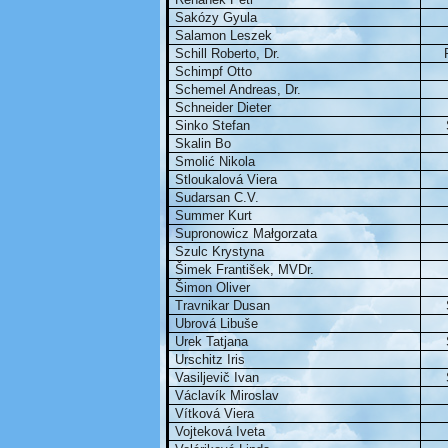
Sakózy Gyula
Salamon Leszek
Schill Roberto, Dr.
Schimpf Otto
Schemel Andreas, Dr.
Schneider Dieter
Sinko Stefan
Skalin Bo
Smolić Nikola
Stloukalová Viera
Sudarsan C.V.
Summer Kurt
Supronowicz Małgorzata
Szulc Krystyna
Šimek František, MVDr.
Šimon Oliver
Travnikar Dusan
Ubrová Libuše
Urek Tatjana
Urschitz Iris
Vasiljevič Ivan
Václavík Miroslav
Vítková Viera
Vojteková Iveta