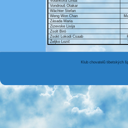
Voláriková Linda
Vondrouš Otakar
Wächter Stefan
Weng Won Chan
Ma
Zásada Maria
Zizevske Livija
Zsolt Biró
Zsokt Lokodi Csaab
Željko Lozič
Klub chovatelů tibetských š