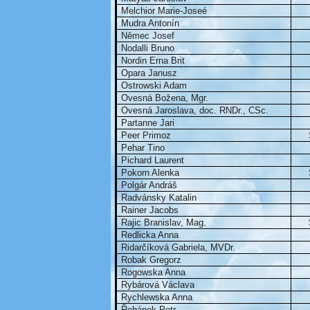
Melchior Marie-Joseé
Mudra Antonín
Němec Josef
Nodalli Bruno
Nordin Erna Brit
Opara Janusz
Ostrowski Adam
Ovesná Božena, Mgr.
Ovesná Jaroslava, doc. RNDr., CSc.
Partanne Jari
Peer Primoz
Pehar Tino
Pichard Laurent
Pokorn Alenka
Polgár Andráš
Radvánsky Katalin
Rainer Jacobs
Rajic Branislav, Mag.
Redlicka Anna
Ridarčíková Gabriela, MVDr.
Robak Gregorz
Rogowska Anna
Rybárová Václava
Rychlewska Anna
Řehánek Petr