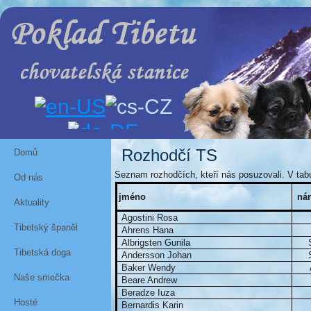
Rozhodčí TS
Domů
Seznam rozhodčích, kteří nás posuzovali. V tab
Od nás
jméno
ná
Aktuality
Agostini Rosa
Tibetský španěl
Ahrens Hana
Albrigsten Gunila
Tibetská doga
Andersson Johan
Baker Wendy
Naše smečka
Beare Andrew
Beradze Iuza
Hosté
Bernardis Karin