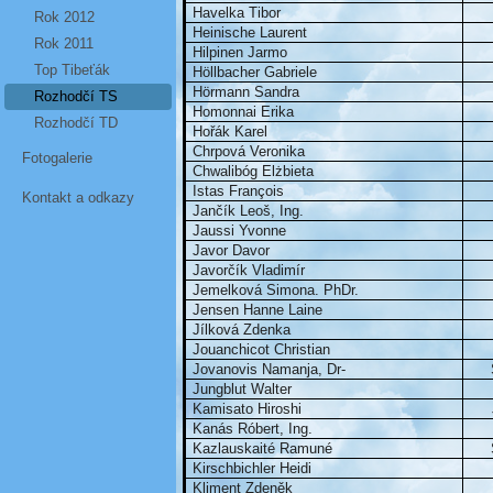
Havelka Tibor
Rok 2012
Heinische Laurent
Rok 2011
Hilpinen Jarmo
Top Tibeťák
Höllbacher Gabriele
Hörmann Sandra
Rozhodčí TS
Homonnai Erika
Rozhodčí TD
Hořák Karel
Chrpová Veronika
Fotogalerie
Chwalibóg Elżbieta
Istas François
Kontakt a odkazy
Jančík Leoš, Ing.
Jaussi Yvonne
Javor Davor
Javorčík Vladimír
Jemelková Simona. PhDr.
Jensen Hanne Laine
Jílková Zdenka
Jouanchicot Christian
Jovanovis Namanja, Dr-
Jungblut Walter
Kamisato Hiroshi
Kanás Róbert, Ing.
Kazlauskaité Ramuné
Kirschbichler Heidi
Kliment Zdeněk