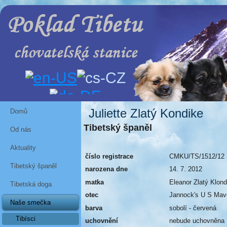
Juliette Zlatý Kondike
Domů
Tibetský španěl
Od nás
Aktuality
číslo registrace
CMKU/TS/1512/12
Tibetský španěl
narozena dne
14. 7. 2012
matka
Eleanor Zlatý Klond
Tibetská doga
otec
Jannock's U S Mav
Naše smečka
barva
sobolí - červená
Tibísci
uchovnění
nebude uchovněna