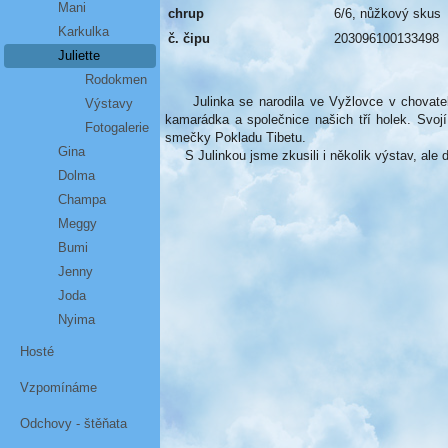
Mani
chrup
6/6, nůžkový skus
Karkulka
č. čipu
203096100133498
Juliette
Rodokmen
Julinka se narodila ve Vyžlovce v chovatelské
Výstavy
kamarádka a společnice našich tří holek. Svojí
Fotogalerie
smečky Pokladu Tibetu.
Gina
S Julinkou jsme zkusili i několik výstav, ale d
Dolma
Champa
Meggy
Bumi
Jenny
Joda
Nyima
Hosté
Vzpomínáme
Odchovy - štěňata