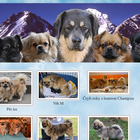
Čtyři roky s bratrem Champou
Vrh M
Pět let