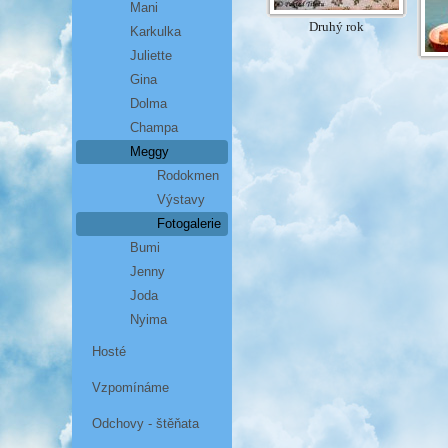
Mani
Druhý rok
Karkulka
Juliette
Gina
Dolma
Champa
Meggy
Rodokmen
Výstavy
Fotogalerie
Bumi
Jenny
Joda
Nyima
Hosté
Vzpomínáme
Odchovy - štěňata