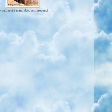
o narození s maminkou a sourozenci