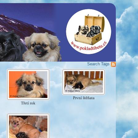
Search
Tags
První štěňata
Třetí rok