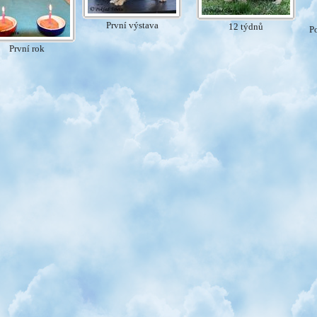
První výstava
12 týdnů
P
První rok