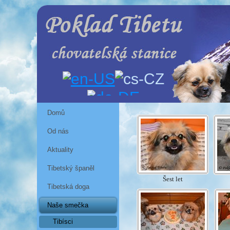
Domů
Od nás
Aktuality
Tibetský španěl
Šest let
Tibetská doga
Naše smečka
Tibísci