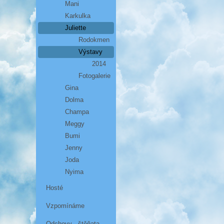
Mani
Karkulka
Juliette
Rodokmen
Výstavy
2014
Fotogalerie
Gina
Dolma
Champa
Meggy
Bumi
Jenny
Joda
Nyima
Hosté
Vzpomínáme
Odchovy - štěňata