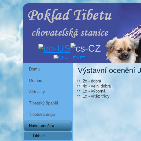
Výstavní ocenění Ju
Domů
Od nás
2x - dobrá
4x - velni dobrá
1x - výborná
Aktuality
1x - vítěz třídy
Tibetský španěl
Tibetská doga
Naše smečka
Tibísci