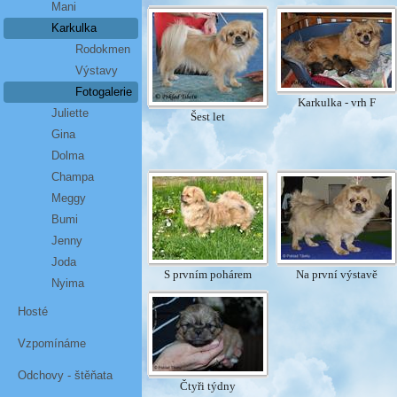
Mani
Karkulka
Rodokmen
Výstavy
Fotogalerie
Karkulka - vrh F
Juliette
Šest let
Gina
Dolma
Champa
Meggy
Bumi
Jenny
Joda
S prvním pohárem
Na první výstavě
Nyima
Hosté
Vzpomínáme
Odchovy - štěňata
Čtyři týdny