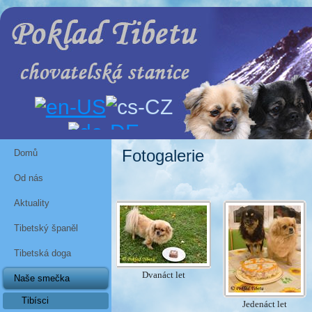
Fotogalerie
Domů
Od nás
Aktuality
Tibetský španěl
Tibetská doga
Dvanáct let
Naše smečka
Tibísci
Jedenáct let