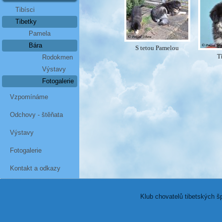
Tibísci
Tibetky
Pamela
Bára
S tetou Pamelou
T
Rodokmen
Výstavy
Fotogalerie
Vzpomínáme
Odchovy - štěňata
Výstavy
Fotogalerie
Kontakt a odkazy
Klub chovatelů tibetských š